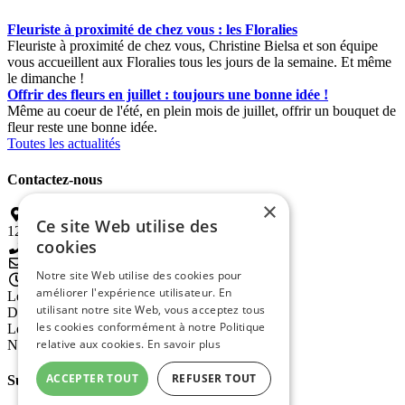
Fleuriste à proximité de chez vous : les Floralies
Fleuriste à proximité de chez vous, Christine Bielsa et son équipe
vous accueillent aux Floralies tous les jours de la semaine. Et même
le dimanche !
Offrir des fleurs en juillet : toujours une bonne idée !
Même au coeur de l'été, en plein mois de juillet, offrir un bouquet de
fleur reste une bonne idée.
Toutes les actualités
Contactez-nous
×
14 Avenue de la République
Ce site Web utilise des
12100 Millau
cookies
05 65 60 84 51
contact@lesfloralies-millau.com
Notre site Web utilise des cookies pour
Horaires d'ouverture :
améliorer l'expérience utilisateur. En
Le lundi : 9h à 12h30 - 14h à 19h30
utilisant notre site Web, vous acceptez tous
Du mardi au samedi, non-stop : 8h30 à 19h30
les cookies conformément à notre Politique
Le dimanche matin : 8h45 à 12h45
relative aux cookies.
En savoir plus
Nous sommes ouverts les jours fériés !
ACCEPTER TOUT
REFUSER TOUT
Suivez-nous